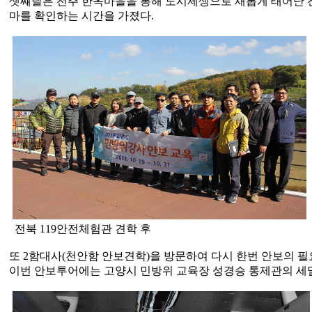
셋쨰날은 전주 한옥마을을 통해 도시제생으로 새롭게 태어난 전
마를 확인하는 시간을 가졌다.
전북 119안전체험관 견학 후
또 2함대사(천안함 안보견학)을 방문하여 다시 한번 안보의 
이번 안보투어에는 고양시 민방위 교육장 성경승 통제관의 세