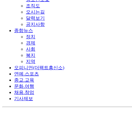
조직도
오시는길
달력보기
공지사항
종합뉴스
정치
경제
사회
복지
지역
오피니언(더팩트흥신소)
연예.스포츠
종교.교육
문화.여행
채용.창업
기사제보