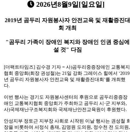
2026년8월9일[일요일]
2019
년 곰두리 자원봉사자 안전교육 및 재활증진대
회 개최
"
곰두리 가족이 장애인 복지와 장애인 인권 중심에
설 것
"
다짐
[
더팩트타임즈
]
김수경 기자
=
사
)
곰두리중증장애인 교통복지
협회 중앙회
(
회장 권성철
)
는
21
일 강화 그레이스 힐에서
‘2019
년 곰두리 자원봉사자 안전교육 및 재활증진대회
’
를 개최했
다
.
이번 행사는 경기도 자원봉사센터의 후원으로 곰두리중증장
애인 교통복지협회 중앙회가 주최하고 곰두리 시
·
군 지부와
,
사
)
국제재난구조복지회와 국제재난안전교육원이 후원했다
.
안성지부 정토근 지부장 사회로 시작된 이날 행사는 권성철 회
장을 비롯하여 서정식 총재
,
김명원 도의원
,
정수천 전 도의원
,