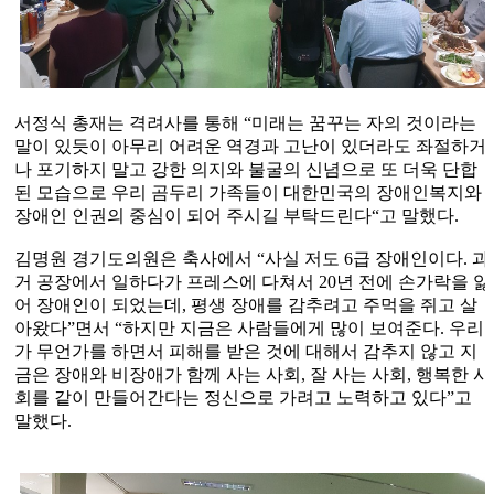
서정식 총재는 격려사를 통해
“
미래는 꿈꾸는 자의 것이라는
말이 있듯이 아무리 어려운 역경과 고난이 있더라도 좌절하거
나 포기하지 말고 강한 의지와 불굴의 신념으로 또 더욱 단합
된 모습으로 우리 곰두리 가족들이 대한민국의 장애인복지와
장애인 인권의 중심이 되어 주시길 부탁드린다
“
고 말했다
.
김명원 경기도의원은 축사에서
“
사실 저도
6
급 장애인이다
.
과
거 공장에서 일하다가 프레스에 다쳐서
20
년 전에 손가락을 잃
어 장애인이 되었는데
,
평생 장애를 감추려고 주먹을 쥐고 살
아왔다
”
면서
“
하지만 지금은 사람들에게 많이 보여준다
.
우리
가 무언가를 하면서 피해를 받은 것에 대해서 감추지 않고 지
금은 장애와 비장애가 함께 사는 사회
,
잘 사는 사회
,
행복한 사
회를 같이 만들어간다는 정신으로 가려고 노력하고 있다
”
고
말했다
.