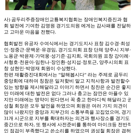
사
)
곰두리주증장애인교툥복지협회는 장애인복지증진과 협
회 발전에 기여한 김명원 경기도의원 에게는 감사패를 전달하
고 고마운 마음을 전했다
.
협회발전 유공자 수여식에서는 경기도지사 표창 김수경
·
최성
인
·
정중근
·
문백운
·
유경임
,
경기도의회 표창 단체 양주시 지부
·
노용균
·
박윤제
·
가덕웅
·
성기준
·
김지희
,
국회의원 표창 강이례
·
서형호
·
천윤아
·
임한나
·
장인환
·
성지섭
·
정토근
,
양주시의회 표
창 성현민
·
박영재 회원이 수상했다
.
한편 재활증진대회에서는
“
말해봅시다
“
라는 주제로 곰두리
중앙회에 대하여 칭참은 일저핮비 말고 지적사항과 발전할수
있는 방향을 제시해달라고 이야기 하면서 칭찬은 순간은 좋지
만 미래에 대한 발전은 없다 그러나 충고는 잠깐은 아플수 있
지만 미래에는 명약이 된다면서 꼭 충고 한마디씩 해달라고 권
성철 회장은 모두 발언을 하였으며 회원은 여러 가지 의견이
많이 나왔지만 중앙과 지부간의 소통부족을 꼬집었으며
,
경기
31
개 시군으로 지부를 확대하자는 의견과 행사장소를 경기도
중간으로 하자
,
또 행사에 사전준비를 통하여 마이크등 전반적
인 점검이 부족했다고 쓴소리를 하였으며 권성철 회장은 겸허