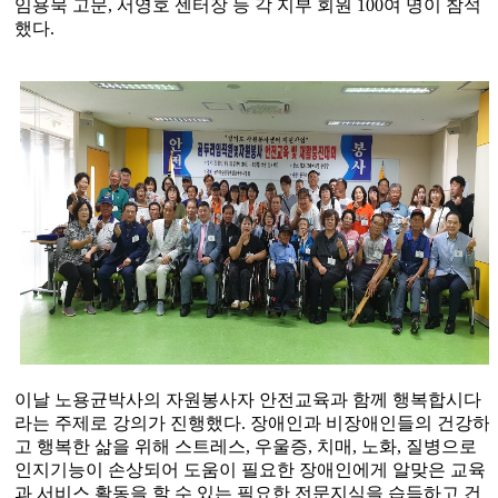
임용묵 고문
,
서영호 센터장 등 각 지부 회원
100
여 명이 참석
했다
.
이날 노용균박사의 자원봉사자 안전교육과 함께 행복합시다
라는 주제로 강의가 진행했다
.
장애인과 비장애인들의 건강하
고 행복한 삶을 위해 스트레스
,
우울증
,
치매
,
노화
,
질병으로
인지기능이 손상되어 도움이 필요한 장애인에게 알맞은 교육
과 서비스 활동을 할 수 있는 필요한 전문지식을 습득하고 건