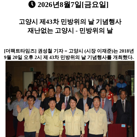
2026년8월7일[금요일]
고양시 제43차 민방위의 날 기념행사
재난없는 고양시 - 민방위의 날
[
더팩트타임즈
]
권성철 기자
=
고양시
(
시장 이재준
)
는
2018
년
9
월
20
일 오후
2
시 제
43
차 민방위의 날 기념행사를 개최했다
.