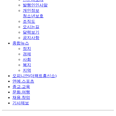
발행인인사말
개인정보
청소년보호
조직도
오시는길
달력보기
공지사항
종합뉴스
정치
경제
사회
복지
지역
오피니언(더팩트흥신소)
연예.스포츠
종교.교육
문화.여행
채용.창업
기사제보