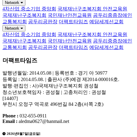
Network
4차산업 중소기업 중앙회
국제재난구조복지회 안전교육원
국제재난구조복지회
국민재난안전교육원
곰두리중증장애인
교통복지회
곰두리공판장
더팩트타임즈
예담세계선교회
Network
4차산업 중소기업 중앙회
국제재난구조복지회 안전교육원
국제재난구조복지회
국민재난안전교육원
곰두리중증장애인
교통복지회
곰두리공판장
더팩트타임즈
예담세계선교회
더팩트타임즈
발행년월일: 2014.05.08 | 등록번호 : 경기 아 50977
등록일 : 2014.05.08. | 출판사 (주)예경 제2014-000016호.
발행·편집인 : 사)국제재난구조복지회 권성철
청소년보호책임자 : 권성철 | 고충처리인 : 권성철
[14407]
부천시 오정구 역곡로 496번길 84 2층(서쪽 2호)
Phone :
032-655-0911
Email :
aledma0627@hanmail.net
2026년8월7일[금요일]