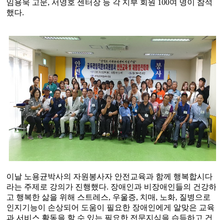
임용묵 고문
,
서영호 센터장 등 각 지부 회원
100
여 명이 참석
했다
.
이날 노용균박사의 자원봉사자 안전교육과 함께 행복합시다
라는 주제로 강의가 진행했다
.
장애인과 비장애인들의 건강하
고 행복한 삶을 위해 스트레스
,
우울증
,
치매
,
노화
,
질병으로
인지기능이 손상되어 도움이 필요한 장애인에게 알맞은 교육
과 서비스 활동을 할 수 있는 필요한 전문지식을 습득하고 건