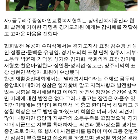
사
)
곰두리주증장애인교툥복지협회는 장애인복지증진과 협
회 발전에 기여한 김명원 경기도의원 에게는 감사패를 전달하
고 고마운 마음을 전했다
.
협회발전 유공자 수여식에서는 경기도지사 표창 김수경
·
최성
인
·
정중근
·
문백운
·
유경임
,
경기도의회 표창 단체 양주시 지부
·
노용균
·
박윤제
·
가덕웅
·
성기준
·
김지희
,
국회의원 표창 강이례
·
서형호
·
천윤아
·
임한나
·
장인환
·
성지섭
·
정토근
,
양주시의회 표
창 성현민
·
박영재 회원이 수상했다
.
한편 재활증진대회에서는
“
말해봅시다
“
라는 주제로 곰두리
중앙회에 대하여 칭참은 일저핮비 말고 지적사항과 발전할수
있는 방향을 제시해달라고 이야기 하면서 칭찬은 순간은 좋지
만 미래에 대한 발전은 없다 그러나 충고는 잠깐은 아플수 있
지만 미래에는 명약이 된다면서 꼭 충고 한마디씩 해달라고 권
성철 회장은 모두 발언을 하였으며 회원은 여러 가지 의견이
많이 나왔지만 중앙과 지부간의 소통부족을 꼬집었으며
,
경기
31
개 시군으로 지부를 확대하자는 의견과 행사장소를 경기도
중간으로 하자
,
또 행사에 사전준비를 통하여 마이크등 전반적
인 점검이 부족했다고 쓴소리를 하였으며 권성철 회장은 겸허