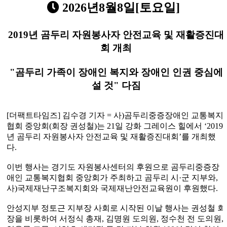
2026년8월8일[토요일]
2019
년 곰두리 자원봉사자 안전교육 및 재활증진대
회 개최
"
곰두리 가족이 장애인 복지와 장애인 인권 중심에
설 것
"
다짐
[
더팩트타임즈
]
김수경 기자
=
사
)
곰두리중증장애인 교통복지
협회 중앙회
(
회장 권성철
)
는
21
일 강화 그레이스 힐에서
‘2019
년 곰두리 자원봉사자 안전교육 및 재활증진대회
’
를 개최했
다
.
이번 행사는 경기도 자원봉사센터의 후원으로 곰두리중증장
애인 교통복지협회 중앙회가 주최하고 곰두리 시
·
군 지부와
,
사
)
국제재난구조복지회와 국제재난안전교육원이 후원했다
.
안성지부 정토근 지부장 사회로 시작된 이날 행사는 권성철 회
장을 비롯하여 서정식 총재
,
김명원 도의원
,
정수천 전 도의원
,