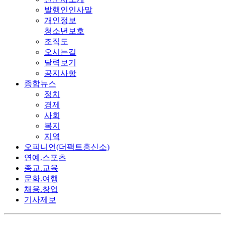
발행인인사말
개인정보
청소년보호
조직도
오시는길
달력보기
공지사항
종합뉴스
정치
경제
사회
복지
지역
오피니언(더팩트흥신소)
연예.스포츠
종교.교육
문화.여행
채용.창업
기사제보