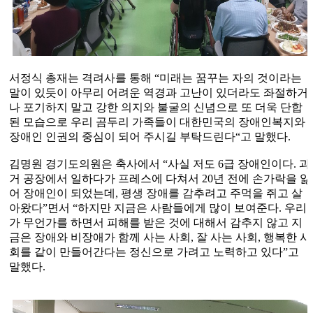
서정식 총재는 격려사를 통해
“
미래는 꿈꾸는 자의 것이라는
말이 있듯이 아무리 어려운 역경과 고난이 있더라도 좌절하거
나 포기하지 말고 강한 의지와 불굴의 신념으로 또 더욱 단합
된 모습으로 우리 곰두리 가족들이 대한민국의 장애인복지와
장애인 인권의 중심이 되어 주시길 부탁드린다
“
고 말했다
.
김명원 경기도의원은 축사에서
“
사실 저도
6
급 장애인이다
.
과
거 공장에서 일하다가 프레스에 다쳐서
20
년 전에 손가락을 잃
어 장애인이 되었는데
,
평생 장애를 감추려고 주먹을 쥐고 살
아왔다
”
면서
“
하지만 지금은 사람들에게 많이 보여준다
.
우리
가 무언가를 하면서 피해를 받은 것에 대해서 감추지 않고 지
금은 장애와 비장애가 함께 사는 사회
,
잘 사는 사회
,
행복한 사
회를 같이 만들어간다는 정신으로 가려고 노력하고 있다
”
고
말했다
.