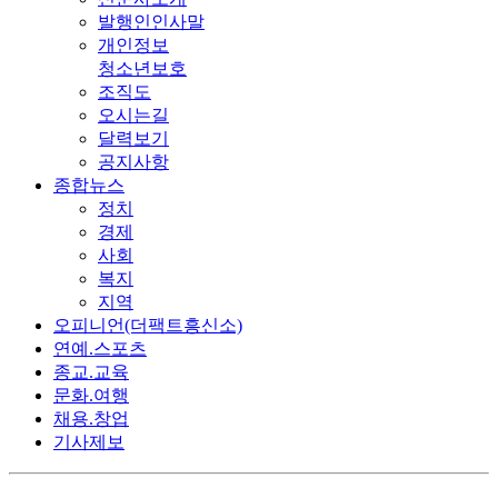
발행인인사말
개인정보
청소년보호
조직도
오시는길
달력보기
공지사항
종합뉴스
정치
경제
사회
복지
지역
오피니언(더팩트흥신소)
연예.스포츠
종교.교육
문화.여행
채용.창업
기사제보